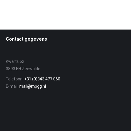
Contact gegevens
Kwarts 62
3893 EH Zeewolde
Telefoon:
+31 (0)343 477 060
E-mail:
mail@mpgg.nl