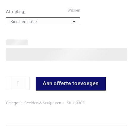
Wissen
Afmeting:
3302
Aan offerte toevoegen
Golfbeeldje
antique
Categorie:
Beelden & Sculpturen
SKU:
3302
goud
vrouw
aantal