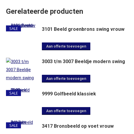
Gerelateerde producten
SALE
3101 Beeld groenbrons swing vrouw
Dit
Aan offerte toevoegen
product
3003 t/m 3007 Beeldje modern swing
heeft
meerdere
variaties.
Dit
Aan offerte toevoegen
Deze
product
SALE
9999 Golfbeeld klassiek
optie
heeft
kan
meerdere
gekozen
variaties.
Dit
Aan offerte toevoegen
worden
Deze
product
SALE
3417 Bronsbeeld op voet vrouw
op
optie
heeft