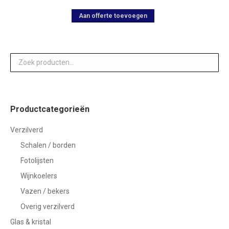
de
kan
meerdere
productpagina
gekozen
variaties.
Dit
Aan offerte toevoegen
worden
Deze
product
op
optie
heeft
de
kan
meerdere
productpagina
gekozen
variaties.
worden
Deze
op
optie
Productcategorieën
de
kan
productpagina
gekozen
Verzilverd
worden
Schalen / borden
op
Fotolijsten
de
Wijnkoelers
productpagina
Vazen / bekers
Overig verzilverd
Glas & kristal