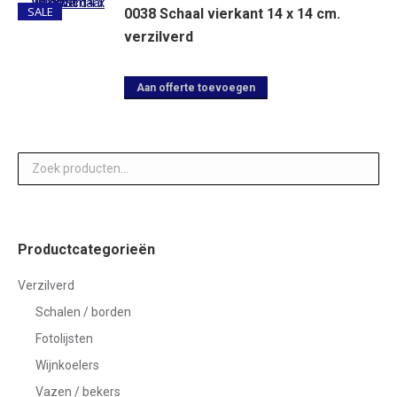
SALE
0038 Schaal vierkant 14 x 14 cm.
heeft
verzilverd
meerdere
variaties.
Deze
Aan offerte toevoegen
optie
kan
gekozen
worden
op
de
Productcategorieën
productpagina
Verzilverd
Schalen / borden
Fotolijsten
Wijnkoelers
Vazen / bekers