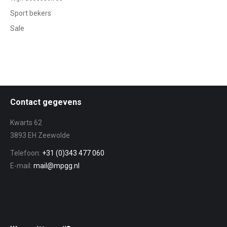
Sport bekers
Sale
Contact gegevens
Kwarts 62
3893 EH Zeewolde
Telefoon:
+31 (0)343 477 060
E-mail:
mail@mpgg.nl