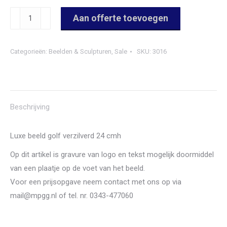
3016
Aan offerte toevoegen
Luxe
beeld
Categorieën:
Beelden & Sculpturen
,
Sale
SKU:
3016
golf
verzilverd
aantal
Beschrijving
Luxe beeld golf verzilverd 24 cmh
Op dit artikel is gravure van logo en tekst mogelijk doormiddel
van een plaatje op de voet van het beeld.
Voor een prijsopgave neem contact met ons op via
mail@mpgg.nl of tel. nr. 0343-477060