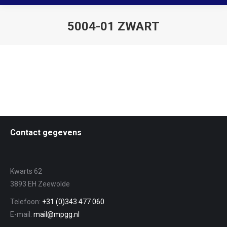
5004-01 ZWART
Je bent hier:
Contact gegevens
Kwarts 62
3893 EH Zeewolde
Telefoon:
+31 (0)343 477 060
E-mail:
mail@mpgg.nl